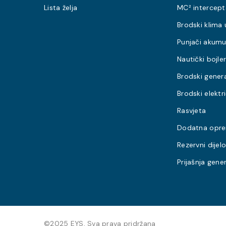
Lista želja
MC² intercept
Brodski klima 
Punjači akumu
Nautički bojler
Brodski gener
Brodski elektr
Rasvjeta
Dodatna opr
Rezervni dijelo
Prijašnja gene
©2025 EYS, Sva prava pridržana