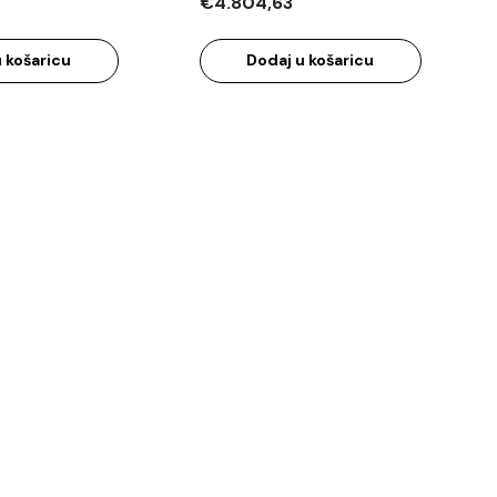
€4.804,63
 košaricu
Dodaj u košaricu