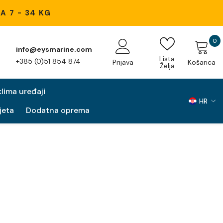
A 7 - 34 KG
0
0
info@eysmarine.com
s
Lista
+385 (0)51 854 874
Prijava
Košarica
Želja
klima uređaji
HR
jeta
Dodatna oprema
EN
HR