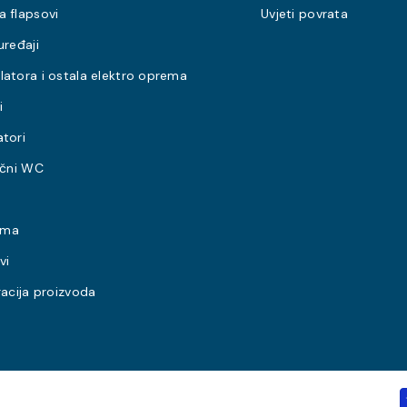
a flapsovi
Uvjeti povrata
uređaji
latora i ostala elektro oprema
i
atori
ični WC
ema
vi
racija proizvoda