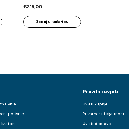
€315,00
Dodaj u košaricu
Pravila i uvjeti
zna vitla
Uvjeti kupnje
eni potisnici
Privatnost i sigurnost
lizatori
Uvjeti dostave