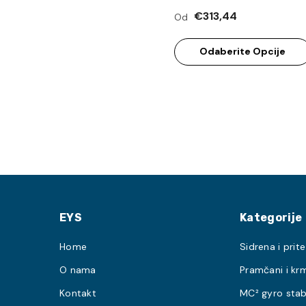
€313,44
Od
Odaberite Opcije
EYS
Kategorije
Home
Sidrena i prite
O nama
Pramčani i krm
Kontakt
MC² gyro stabi