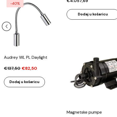
€4.057,69
-40%
Dodaj u košaricu
Audrey WL PL Daylight
€137,50
€82,50
Dodaj u košaricu
Magnetske pumpe