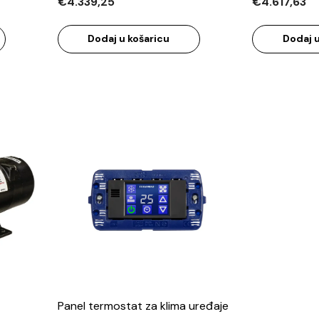
€4.339,25
€4.617,63
Dodaj u košaricu
Dodaj u
Panel termostat za klima uređaje