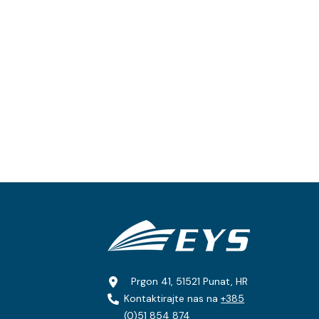
Prgon 41, 51521 Punat, HR
Kontaktirajte nas na
+385
(0)51 854 874