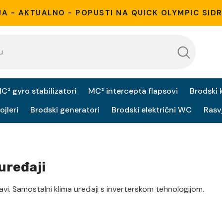
 - AKTUALNO - POPUSTI NA QUICK OLYMPIC SIDR
C² gyro stabilizatori
MC² intercepta flapsovi
Brodski 
ojleri
Brodski generatori
Brodski električni WC
Rasv
uređaji
tavi. Samostalni klima uređaji s inverterskom tehnologijom.