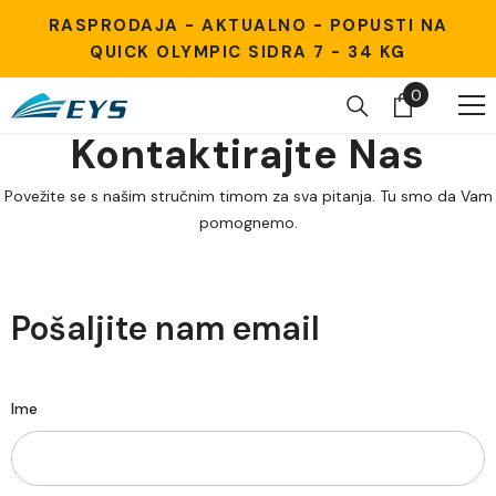
Preskoči na sadržaj
RASPRODAJA - AKTUALNO - POPUSTI NA
QUICK OLYMPIC SIDRA 7 - 34 KG
0
0
stavke
Kontaktirajte Nas
Povežite se s našim stručnim timom za sva pitanja. Tu smo da Vam
pomognemo.
Pošaljite nam email
Ime