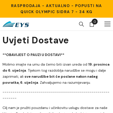
Preskoči na sadržaj
RASPRODAJA - AKTUALNO - POPUSTI NA
QUICK OLYMPIC SIDRA 7 - 34 KG
0
0
stavke
Uvjeti Dostave
**OBAVIJEST O PAUZI U DOSTAVI**
Molimo imajte na umu da ćemo biti izvan ureda od
19. prosinca
do 6. siječnja
. Tijekom tog razdoblja narudžbe se mogu i dalje
zaprimati, ali
sve narudžbe bit će poslane nakon našeg
povratka, 6. siječnja
. Zahvaljujemo na razumijevanju.
-----------------------------------------------------
-------
Cilj nam je pružiti pouzdanu i učinkovitu uslugu dostave za naše