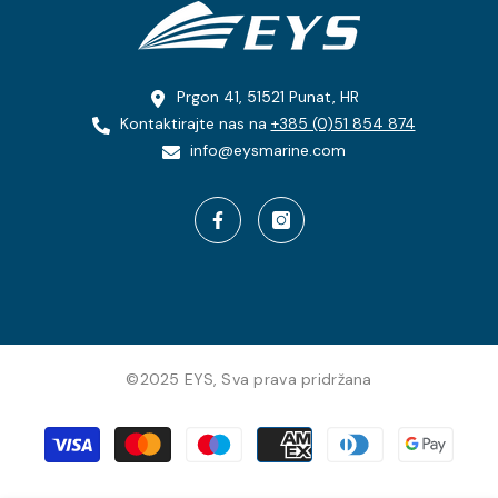
Prgon 41, 51521 Punat, HR
Kontaktirajte nas na
+385 (0)51 854 874
info@eysmarine.com
©2025 EYS, Sva prava pridržana
Metode
plaćanja