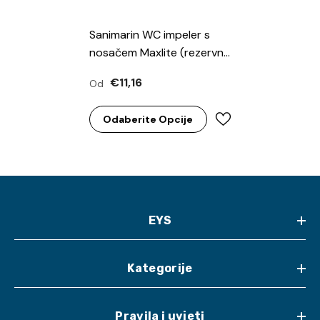
Sanimarin WC impeler s
nosačem Maxlite (rezervni
dio)
€11,16
Od
Odaberite Opcije
EYS
Kategorije
Pravila i uvjeti