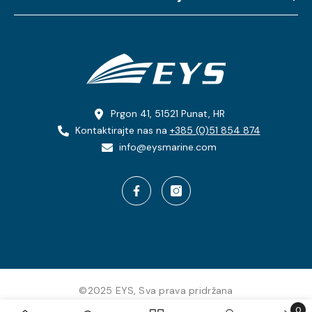
Prgon 41, 51521 Punat, HR
Kontaktirajte nas na
+385 (0)51 854 874
info@eysmarine.com
©2025 EYS, Sva prava pridržana
0