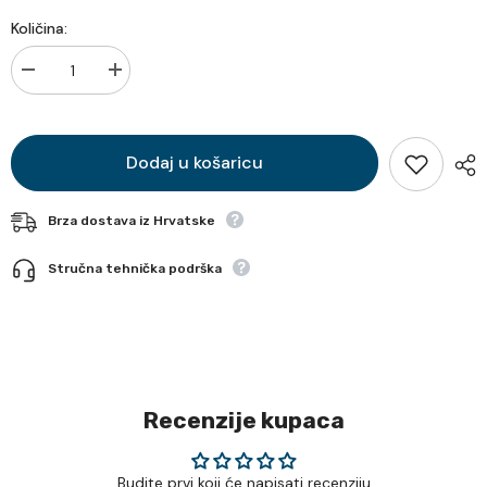
Količina:
Smanji
Povećaj
količinu
količinu
za
za
Dodaj u košaricu
Brza dostava iz Hrvatske
Stručna tehnička podrška
Recenzije kupaca
Budite prvi koji će napisati recenziju